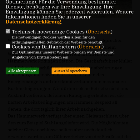
Optmierung). Für die Verwendung bestimmter
Dienste, benötigen wir Ihre Einwilligung. Ihre
Einwilligung können Sie jederzeit widerrufen. Weitere
Informationen finden Sie in unserer
Datenschutzerklärung
.
Technisch notwendige Cookies (
Übersicht
)
Die notwendigen Cookies werden allein für den
Winfried Mack MdL, der wirtschaftspolitische Sprecher
ordnungsgemäßen Gebrauch der Webseite benötigt.
Cookies von Drittanbietern (
Übersicht
)
unserer CDU-Landtagsfraktion, hat mich in meinem
Zur Optimierung unserer Webseite binden wir Dienste und
Wahlkreis besucht. Unter anderem machten wir im
Angebote von Drittanbietern ein.
Hammerwerk Fridingen Station. Die Geschäftsführer Müller
und Schwaiger schilderten uns die Herausforderungen
Alle akzeptieren
Auswahl speichern
eine energieintensiven Betriebes in Zeiten des
Energiemangels und der damit verbundenen maximalen
Kostensteigerungen. Wir dürfen solche Betriebe nicht ans
Ausland verlieren. Bei einem Rundgang erlebten wir die
harten Arbeitsbedingungen am Hammer. Respekt all
denen, die dort täglich ihrer Arbeit nachgehen.
Das Hammerwerk verfügt über einen Gleisanschluss, über
den zum Beispiel Stahl angeliefert wird. Die Möglichkeiten
solcher Gleisanschlüsse sollten aber noch deutlich
erweitert werden, um Güterverkehre von der Straße auf die