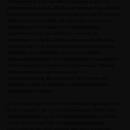
Mehrbelastung. Eine betroffene Spedition spricht von
dadurch verursachten „400 Prozent mehr an Weg und Zeit“.
Ein betroffenes Bauunternehmen benennt die erheblichen
Mehrausgaben beim Sprit, die angesichts gestiegener
Energiekosten die Grenzen der wirtschaftlichen
Belastbarkeit nicht nur erreichten, sondern gar
überstiegen. Das heißt, der Bau der neuen Brücke unter
Vollsperrung würde den betroffenen Unternehmen eine
finanzielle Last aufbürden, die sie nicht wirklich
kompensieren könnten. Für eine kurze Dauer müsste das
wohl hingenommen werden, für mindestens 17 Monate
indessen erscheint dies unzumutbar und
unverhältnismäßig. Die öffentliche Hand würde sich
entlasten, indem sie Mehrkosten auf die betroffenen
Unternehmen verlagert.
5) Einen derartigen Unmut in der Bevölkerung billigend in
Kauf zu nehmen, gar auf den erzieherischen Effekt einer
solchen Vollsperrung mit Blick auf einen Umstieg auf den
ÖPNV, der für weite Teile des kreisübergreifenden
Einzugsgebiet gar nicht möglich, weil nicht vorhanden