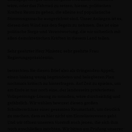
wäre, oder das Fahrrad zu setzen, hiesse, politischen
Kräften Raum zu geben, die alleine auf populistische
Stimmungsmache ausgerichtet sind. Unser Anliegen ist es,
diesen den Wind aus den Segeln zu nehmen. Das ist eine
politische Sorge und Verantwortung, die wir sicherlich mit
allen demokratischen Kräften in diesem Land teilen.
Sehr geehrter Herr Minister, sehr geehrte Frau
Regierungspräsidentin,
betrachten Sie diesen Brief also als dringenden Appell,
einen bislang wenig begründeten und belegbaren Plan
nochmals kritisch zu hinterfragen. Auf Zeit zu spielen, um
am Ende in nur noch eine, der landesseits präferierten
Vollsperrungs-Lösung zu münden, wäre durchsichtig und
gefährlich. Wir wählen bewusst diesen großen
Schulterschluss einer gesamten Raumschaft, um deutlich
zu machen, dass es hier nicht um Einzelinteressen geht.
Und wir öffnen unseren Vorstoß auch jenen, die sich ihm
noch anschließen möchten. Wir bitten um Prüfung unserer