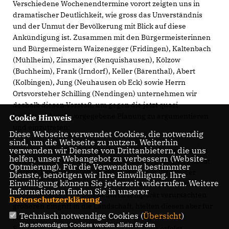
Verschiedene Wochenendtermine vorort zeigten uns in
dramatischer Deutlichkeit, wie gross das Unverständnis
und der Unmut der Bevölkerung mit Blick auf diese
Ankündigung ist. Zusammen mit den Bürgermeisterinnen
und Bürgermeistern Waizenegger (Fridingen), Kaltenbach
(Mühlheim), Zinsmayer (Renquishausen), Kölzow
(Buchheim), Frank (Irndorf), Keller (Bärenthal), Abert
(Kolbingen), Jung (Neuhausen ob Eck) sowie Herrn
Ortsvorsteher Schilling (Nendingen) unternehmen wir
deshalb diesen Vorstoß, um gegen die jetzt quasi
handstreichartig vorgegebene Planung zu argumentieren
Cookie Hinweis
und einzutreten:
Diese Webseite verwendet Cookies, die notwendig
sind, um die Webseite zu nutzen. Weiterhin
1) Nicht nachvollziehbar ist für uns bis heute, warum eine
verwenden wir Dienste von Drittanbietern, die uns
helfen, unser Webangebot zu verbessern (Website-
neue Brücke nicht unmittelbar neben der heutigen gebaut
Optmierung). Für die Verwendung bestimmter
werden kann, wobei ein Rückbau der alten Brücke der
Dienste, benötigen wir Ihre Einwilligung. Ihre
Einwilligung können Sie jederzeit widerrufen. Weitere
Inbetriebnahme der neuen unmittelbar folgen könnte. Wir
Informationen finden Sie in unserer
erkennen durchaus den dadurch temporär verursachten
Datenschutzerklärung
.
größeren Eingriff in die Landschaft, hielten diesen aber für
Technisch notwendige Cookies (
Übersicht
)
zumutbar, wenn anschließend eine komplette
Die notwendigen Cookies werden allein für den
Renaturierung im Bereich der alten Brücke erfolgt.