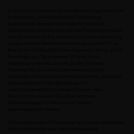
3) Die Hauptlast würden die betroffenen Bürgerinnen und
Bürger tragen, indem die jetzt mit Vollsperrung
angekündigte Variante keine wirkliche Ökobilanz
dahingehend erkennen lässt, was der Umleitungsverkehr
über Neuhausen ob Eck an zusätzlicher Umweltbelastung
mit sich brächte. Die Verkehrsbelastung auf der L277 im
Bereich der Ortsdurchfahrt Nendingen wird mit ca. 15.000
Fahrzeugen pro Tag gemessen. Es kann davon
ausgegangen werden, dass der größte Teil dieser
Fahrzeuge für bis zu zwei Jahre weiträumig über
Neuhausen ob Eck umgeleitet werden müsste, was einem
klimapolitischen Fiasko gleichkäme. Den
Landschaftseingriffen durch eine Parallel- oder
Behelfsbrücke müssten also diese extremen
Mehrbelastungen für Mensch und Umwelt
gegenübergestellt werden.
4) Die angekündigte Vollsperrung wäre für die betroffenen
Wirtschaftsbetriebe eine unverhältnismäßige