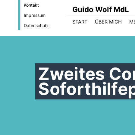
Kontakt
Guido Wolf MdL
Impressum
START
ÜBER MICH
M
Datenschutz
Zweites Co
Soforthilfe