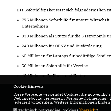
Das Soforthilfepaket setzt sich folgendermaßen 
775 Millionen Soforthilfe für unsere Wirtschaft-
Unternehmen
330 Millionen als Stütze für die Gastronomie u
240 Millionen für ÖPNV und Busförderung
65 Millionen für Laptops für bedürftige Schüle
50 Millionen Soforthilfe für Vereine
40 Millionen für Kunst und Kultur
Cookie Hinweis
Diese Webseite verwendet Cookies, die notwendig si
Webangebot zu verbessern (Website-Optmierung). Fü
IMPRESSUM
DATENSCHUTZ
jederzeit widerrufen. Weitere Informationen finden
KONTAKT
Technisch notwendige Cookies (
Übersicht
)