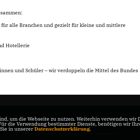
zusammen:
 für alle Branchen und gezielt für kleine und mittlere
nd Hotellerie
rinnen und Schüler – wir verdoppeln die Mittel des Bundes
nd, um die Webseite zu nutzen. Weiterhin verwenden wir Di
r die Verwendung bestimmter Dienste, benötigen wir Ihre 
CDU Baden-Württemberg
 Sie in unserer
Datenschutzerklärung
.