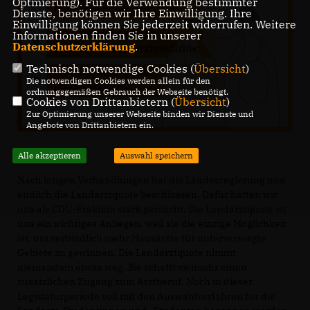
Optmierung). Für die Verwendung bestimmter
Dienste, benötigen wir Ihre Einwilligung. Ihre
Einwilligung können Sie jederzeit widerrufen. Weitere
Informationen finden Sie in unserer
Datenschutzerklärung
.
Technisch notwendige Cookies (
Übersicht
)
Die notwendigen Cookies werden allein für den
ordnungsgemäßen Gebrauch der Webseite benötigt.
Cookies von Drittanbietern (
Übersicht
)
Zur Optimierung unserer Webseite binden wir Dienste und
Angebote von Drittanbietern ein.
Alle akzeptieren
Auswahl speichern
Nach langen Verhandlungen hat die Landesregierung nun
endlich die Landarztquote beschlossen. Dafür hatten wir
uns als CDU-Fraktion stark gemacht. Die Landarztquote ist
uns ein wichtiges Anliegen, weil sie die einzige Möglichkeit
ist, um verbindlich mehr Hausärzte für unterversorgte
Gebiete zu gewinnen. Die Landarztquote nimmt
niemandem etwas weg. Sie schafft vielmehr einen
zusätzlichen Zugang zum Arztberuf. Noch in dieser
Legislaturperiode soll mit den Auswahlverfahren für die