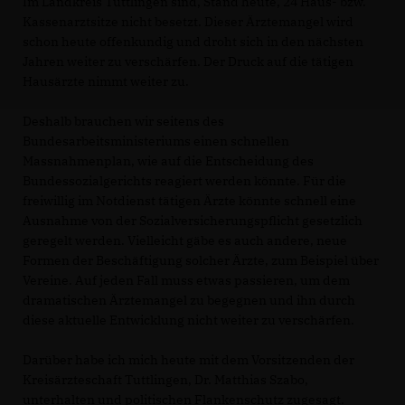
Im Landkreis Tuttlingen sind, Stand heute, 24 Haus- bzw.
Kassenarztsitze nicht besetzt. Dieser Ärztemangel wird
schon heute offenkundig und droht sich in den nächsten
Jahren weiter zu verschärfen. Der Druck auf die tätigen
Hausärzte nimmt weiter zu.
Deshalb brauchen wir seitens des
Bundesarbeitsministeriums einen schnellen
Massnahmenplan, wie auf die Entscheidung des
Bundessozialgerichts reagiert werden könnte. Für die
freiwillig im Notdienst tätigen Ärzte könnte schnell eine
Ausnahme von der Sozialversicherungspflicht gesetzlich
geregelt werden. Vielleicht gäbe es auch andere, neue
Formen der Beschäftigung solcher Ärzte, zum Beispiel über
Vereine. Auf jeden Fall muss etwas passieren, um dem
dramatischen Ärztemangel zu begegnen und ihn durch
diese aktuelle Entwicklung nicht weiter zu verschärfen.
Darüber habe ich mich heute mit dem Vorsitzenden der
Kreisärzteschaft Tuttlingen, Dr. Matthias Szabo,
unterhalten und politischen Flankenschutz zugesagt.