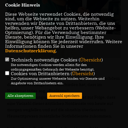
Cookie Hinweis
Diese Webseite verwendet Cookies, die notwendig
sind, um die Webseite zu nutzen. Weiterhin
verwenden wir Dienste von Drittanbietern, die uns
helfen, unser Webangebot zu verbessern (Website-
Optmierung). Für die Verwendung bestimmter
Dienste, benötigen wir Ihre Einwilligung. Ihre
Einwilligung können Sie jederzeit widerrufen. Weitere
Informationen finden Sie in unserer
Datenschutzerklärung
.
Technisch notwendige Cookies (
Übersicht
)
Die notwendigen Cookies werden allein für den
ordnungsgemäßen Gebrauch der Webseite benötigt.
Cookies von Drittanbietern (
Übersicht
)
Die niedergelassenen Hausärzte schlagen Alarm, nachdem
Zur Optimierung unserer Webseite binden wir Dienste und
Angebote von Drittanbietern ein.
das Bundessozialgericht entschieden hat, dass im
Notdienst tätige sog. „Poolärzte“
Alle akzeptieren
Auswahl speichern
sozialversicherungspflichtig sind. Das hat zur Folge, dass
eine Vielzahl dieser ärztlichen Notdienste von heute auf
morgen wegfallen und auf die ohnehin überlasteten
Hausarztpraxen zusätzliche Notfalldienste zukommen.