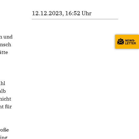
12.12.2023, 16:52 Uhr
n und
unsch
ätte
ahl
alb
nicht
t für
roße
ging