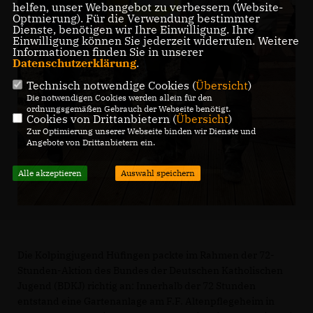
helfen, unser Webangebot zu verbessern (Website-
Optmierung). Für die Verwendung bestimmter
Dienste, benötigen wir Ihre Einwilligung. Ihre
Einwilligung können Sie jederzeit widerrufen. Weitere
Informationen finden Sie in unserer
Datenschutzerklärung
.
Technisch notwendige Cookies (
Übersicht
)
Die notwendigen Cookies werden allein für den
ordnungsgemäßen Gebrauch der Webseite benötigt.
Cookies von Drittanbietern (
Übersicht
)
Zur Optimierung unserer Webseite binden wir Dienste und
Angebote von Drittanbietern ein.
Alle akzeptieren
Auswahl speichern
Die Kolpingjugend Hüfingen packte im Rahmen der 72-
Stunden-Aktion des Bundes der Deutschen Katholischen
Jugend (BDKJ) richtig an: Innerhalb der 72 Stunden
entstand eine Gartenanlage am F.F. Altenpflegeheim in