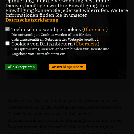
Optmierung). Für die Verwendung bestimmter
Dienste, benötigen wir Ihre Einwilligung. Ihre
Einwilligung können Sie jederzeit widerrufen. Weitere
Informationen finden Sie in unserer
Datenschutzerklärung
.
Technisch notwendige Cookies (
Übersicht
)
Die notwendigen Cookies werden allein für den
ordnungsgemäßen Gebrauch der Webseite benötigt.
Cookies von Drittanbietern (
Übersicht
)
Zur Optimierung unserer Webseite binden wir Dienste und
Angebote von Drittanbietern ein.
Alle akzeptieren
Auswahl speichern
60 Jahre Musikverein Kommingen - ein Grund zu feiern.
Deshalb fand auch gleichzeitig das Bezirksmusikfest statt.
Das schönste und wichtigste bei all meinen
Sommerterminen, wie z.B. in Kommingen, war und ist die
Begegnung mit den Menschen, die Anerkennung des
Ehrenamts und das Erleben von Heimat und Brauchtum.