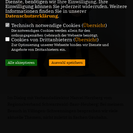
Dienste, benötigen wir Ihre Einwilligung. Ihre
Einwilligung können Sie jederzeit widerrufen. Weitere
Informationen finden Sie in unserer
Datenschutzerklärung
.
Technisch notwendige Cookies (
Übersicht
)
Die notwendigen Cookies werden allein für den
ordnungsgemäßen Gebrauch der Webseite benötigt.
Cookies von Drittanbietern (
Übersicht
)
Zur Optimierung unserer Webseite binden wir Dienste und
Angebote von Drittanbietern ein.
Alle akzeptieren
Auswahl speichern
Im Dialog mit Verbandsdirektor Marcel Herzberg vom
Regionalverband Schwarzwald-Baar-Heuberg: Bei meinem
Besuch in Villingen-Schwenningen besprachen wir viele
aktuelle Themen, nicht zuletzt in Sachen Gäubahn.