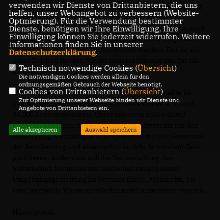
verwenden wir Dienste von Drittanbietern, die uns
Glücksspirale‘ für unsere Naturparke vorgesehen hat. Mit
helfen, unser Webangebot zu verbessern (Website-
diesen Mitteln können wir unsere wunderschönen
Optmierung). Für die Verwendung bestimmter
Naturparke weiter fördern und sicherstellen, dass sie auch
Dienste, benötigen wir Ihre Einwilligung. Ihre
Einwilligung können Sie jederzeit widerrufen. Weitere
in Zukunft für Menschen, Tiere und die Natur insgesamt
Informationen finden Sie in unserer
erhalten bleiben und weiterentwickelt werden. Das ist ein
Datenschutzerklärung
.
gutes Zeichen für den Schutz unserer Umwelt und für die
Technisch notwendige Cookies (
Übersicht
)
kommenden Generationen!“
Die notwendigen Cookies werden allein für den
ordnungsgemäßen Gebrauch der Webseite benötigt.
Cookies von Drittanbietern (
Übersicht
)
Die Mittel verteilen sich auf herausragende Projekte im
Zur Optimierung unserer Webseite binden wir Dienste und
ganzen Land. Für den Naturpark Obere Donau e. V. sind
Angebote von Drittanbietern ein.
84.000 Euro vorgesehen. Unter anderem sollen damit
Pflegemaßnahmen des Schwäbischen Albvereins auf der
Alle akzeptieren
Auswahl speichern
Gemarkung Wurmlingen in Kooperation mit der Gemeinde,
der Bevölkerung und einer örtlichen Schule von dem Geld
profitieren. Außerdem soll die Neuerstellung des
historischen Brunnens mit landschaftsangepasster
Umgebungsgestaltung im Gewann Bisele, Mühlheim, als
lokal wertwolle Wasserquelle finanziell unterstützt werden.
Hintergrund: