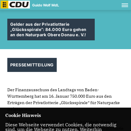
Guido Wolf MdL
Gelder aus der Privatlotterie
Glücksspirale“: 84.000 Euro gehen
an den Naturpark Obere Donau e. V.!
PRESSEMITTEILUNG
Der Finanzausschuss des Landtags von Baden-
Württemberg hat am 16. Januar 750.000 Euro aus den
Erträgen der Privatlotterie „Glücksspirale“ für Naturparke
freigegeben.
Cookie Hinweis
Dazu sagte Guido Wolf MdL: „Es ist richtig stark, dass der
Diese Webseite verwendet Cookies, die notwendig
Finanzausschuss einen großen Betrag aus der Privatlotterie
sind, um die Webseite zu nutzen. Weiterhin