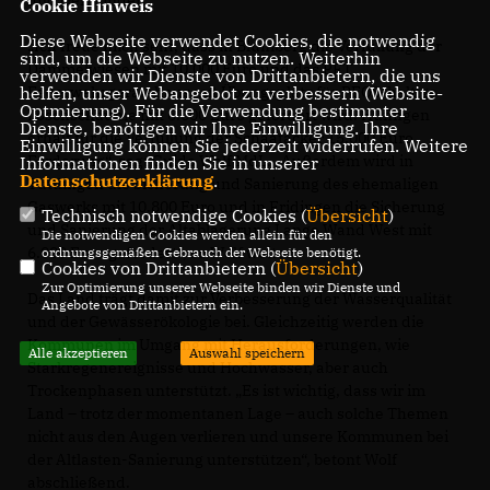
und Gemeinden.
Cookie Hinweis
Diese Webseite verwendet Cookies, die notwendig
Ich freue mich sehr, dass in Blumberg die Verfüllung der
sind, um die Webseite zu nutzen. Weiterhin
Dämmelwiesen mit 10.000 Euro und das PFT
verwenden wir Dienste von Drittanbietern, die uns
helfen, unser Webangebot zu verbessern (Website-
Feuerwehrgerätehaus mit Übungsplatz für PFOS-haltige
Optmierung). Für die Verwendung bestimmter
Löschschäume mit 6.000 Euro gefördert wird. Hüfingen
Dienste, benötigen wir Ihre Einwilligung. Ihre
erhält für die Verfüllung der Schaafäcker 15.000 Euro
Einwilligung können Sie jederzeit widerrufen. Weitere
Förderung“, sagt Guido Wolf MdL. „Außerdem wird in
Informationen finden Sie in unserer
Datenschutzerklärung
.
Tuttlingen die Sicherung und Sanierung des ehemaligen
Gaswerks mit 10.800 Euro und in Fridingen die Sicherung
Technisch notwendige Cookies (
Übersicht
)
und Sanierung der Altablagerung Lange Wand West mit
Die notwendigen Cookies werden allein für den
6.000 Euro gefördert“, so Wolf weiter.
ordnungsgemäßen Gebrauch der Webseite benötigt.
Cookies von Drittanbietern (
Übersicht
)
Zur Optimierung unserer Webseite binden wir Dienste und
Das Land trägt damit zur Verbesserung der Wasserqualität
Angebote von Drittanbietern ein.
und der Gewässerökologie bei. Gleichzeitig werden die
Kommunen im Umgang mit Herausforderungen, wie
Alle akzeptieren
Auswahl speichern
Starkregenereignisse und Hochwasser, aber auch
Trockenphasen unterstützt. „Es ist wichtig, dass wir im
Land – trotz der momentanen Lage – auch solche Themen
nicht aus den Augen verlieren und unsere Kommunen bei
der Altlasten-Sanierung unterstützen“, betont Wolf
abschließend.